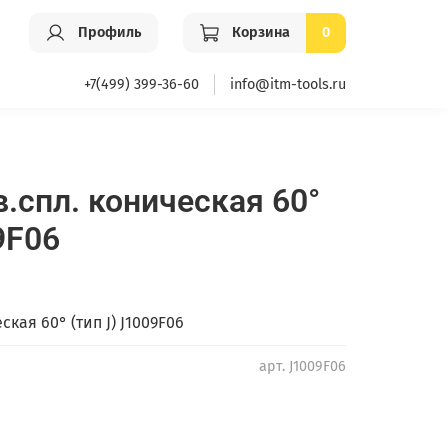
Профиль
Корзина
0
+7(499) 399-36-60
info@itm-tools.ru
.спл. коническая 60°
9F06
кая 60° (тип J) J1009F06
арт.
J1009F06