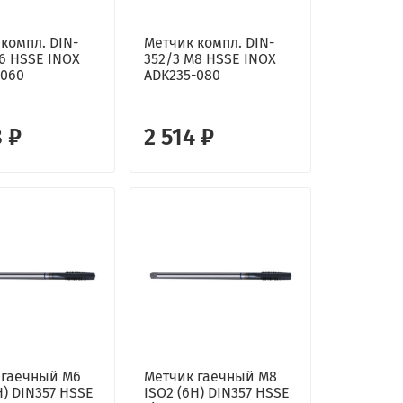
компл. DIN-
Метчик компл. DIN-
6 HSSE INOX
352/3 М8 HSSE INOX
-060
ADK235-080
8 ₽
2 514 ₽
 гаечный М6
Метчик гаечный М8
H) DIN357 HSSE
ISO2 (6H) DIN357 HSSE