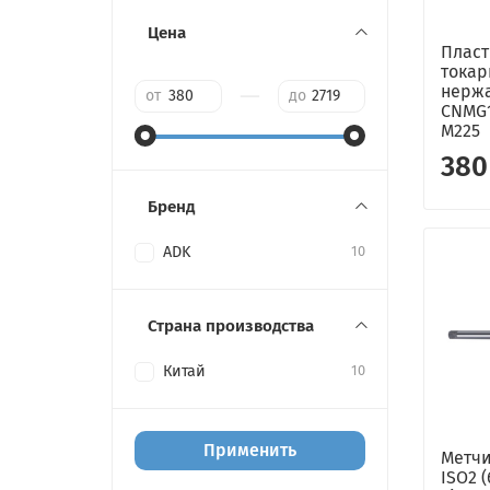
Цена
Пласт
токар
—
нерж
от
до
CNMG1
M225
380
Бренд
ADK
10
Страна производства
Китай
10
Применить
Метчи
ISO2 