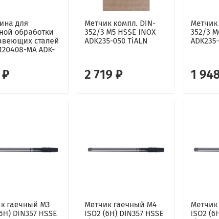
ина для
Метчик компл. DIN-
Метчик 
ной обработки
352/3 М5 HSSE INOX
352/3 М
авеющих сталей
ADK235-050 TiALN
ADK235
20408-MA ADK-
 ₽
2 719 ₽
1 94
к гаечный М3
Метчик гаечный М4
Метчик
(6H) DIN357 HSSE
ISO2 (6H) DIN357 HSSE
ISO2 (6