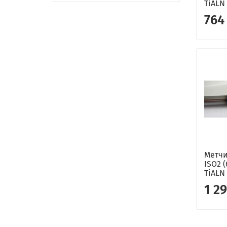
TiALN
764
Метчи
ISO2 
TiALN
1 2