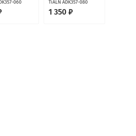
DK357-060
TiALN ADK357-080
₽
1 350 ₽