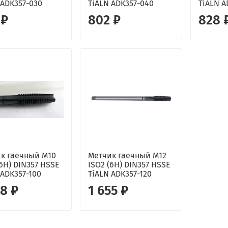
 ADK357-030
TiALN ADK357-040
TiALN A
 ₽
802 ₽
828 
к гаечный М10
Метчик гаечный М12
(6H) DIN357 HSSE
ISO2 (6H) DIN357 HSSE
 ADK357-100
TiALN ADK357-120
98 ₽
1 655 ₽