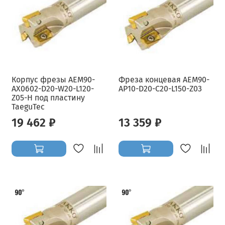
Корпус фрезы AEM90-
Фреза концевая AEM90-
AX0602-D20-W20-L120-
AP10-D20-C20-L150-Z03
Z05-H под пластину
TaeguTec
19 462 ₽
13 359 ₽