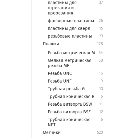
пластины для
37
отрезания и
прорезания
фрезерные пластины
26
пластины для сверл
15
резьбовые пластины
23
Плашки
178
Резьба метрическая М
64
Мелкая метрическая
68
резьба MF
Резьба UNC
16
Резьба UNF
9
Трубная резьба G
13
Трубная коническая R
6
Резьба витворта BSW
11
Резьба витворта BSF
12
Трубная коническая
6
NPT
Метчики
520