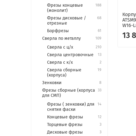
Фрезы концевые
188
(монолит)
Корп
Фрезы дисковые /
68
ATSM9
отрезные
W16-L
Борфрезы
61
13 
Сверла по металлу
109
Сверла с ц/х
210
Сверла центровочные
13
Сверла с к/х
2
Сверла сборные
19
(корпуса)
Зенковки
8
Фрезы сборные (корпуса
33
для СМП)
Фрезы ( зенковки) для
14
снятия фаски
Концевые фрезы
12
Торцевые фрезы
3
Дисковые фрезы
3