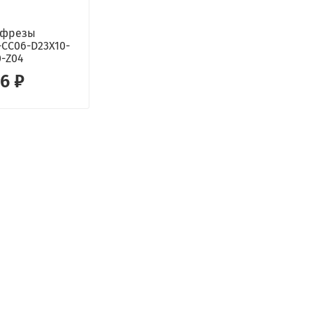
 фрезы
-CC06-D23X10-
0-Z04
56 ₽