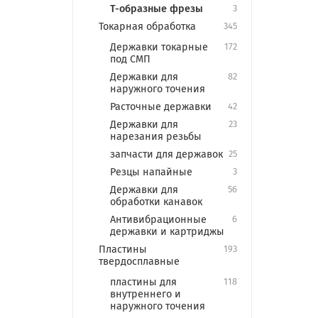
T-образные фрезы
3
Токарная обработка
345
Державки токарные
172
под СМП
Державки для
82
наружного точения
Расточные державки
42
Державки для
23
нарезания резьбы
запчасти для державок
25
Резцы напайные
3
Державки для
56
обработки канавок
Антивибрационные
6
державки и картриджы
Пластины
193
твердосплавные
пластины для
118
внутреннего и
наружного точения