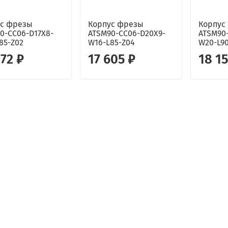
ус фрезы
Корпус фрезы
Корпус
0-CC06-D17X8-
ATSM90-CC06-D20X9-
ATSM90
85-Z02
W16-L85-Z04
W20-L9
872 ₽
17 605 ₽
18 1