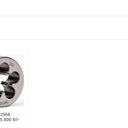
22568
S 800 N1-