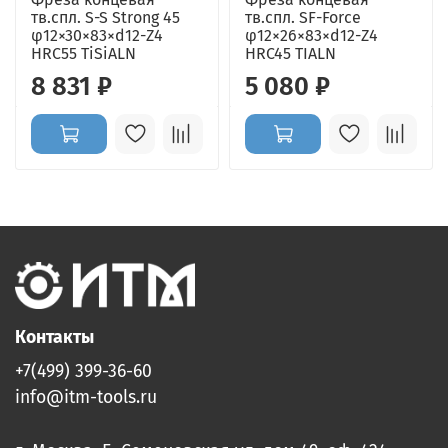
тв.спл. S-S Strong 45
тв.спл. SF-Force
φ12×30×83×d12-Z4
φ12×26×83×d12-Z4
HRC55 TiSiALN
HRC45 TIALN
8 831 ₽
5 080 ₽
Контакты
+7(499) 399-36-60
info@itm-tools.ru