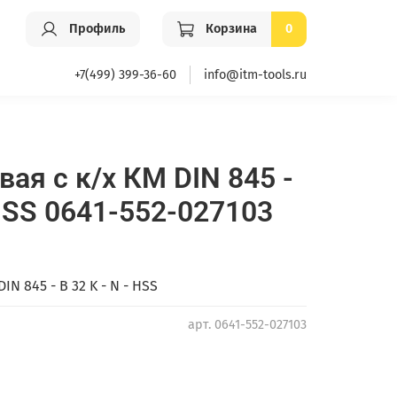
Профиль
Корзина
0
+7(499) 399-36-60
info@itm-tools.ru
ая с к/х КМ DIN 845 -
 HSS 0641-552-027103
N 845 - B 32 K - N - HSS
арт.
0641-552-027103