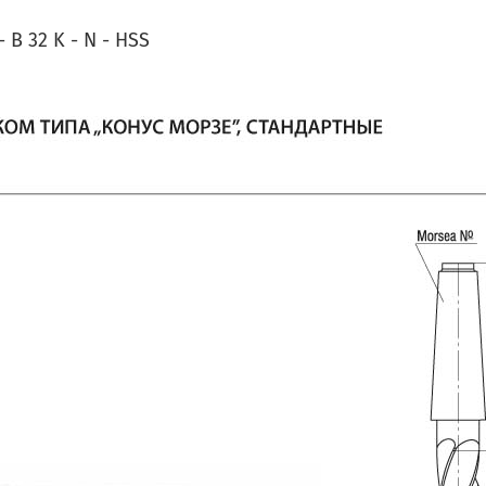
B 32 K - N - HSS