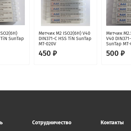
ISO2(6H)
Метчик M2 ISO2(6H) V40
Метчик M2.
 TiN SunTap
DIN371-C HSS TiN SunTap
V40 DIN371
MT-020V
SunTap MT-
450 ₽
500 ₽
ь
Сотрудничество
Контакты