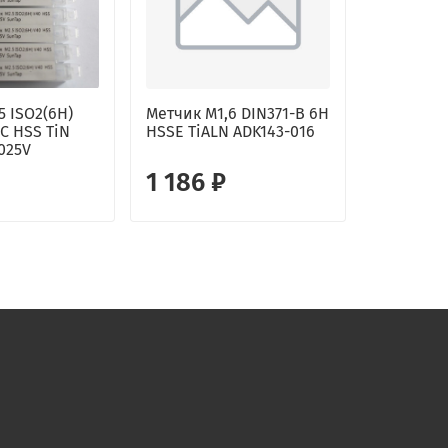
5 ISO2(6H)
Метчик М1,6 DIN371-B 6H
-C HSS TiN
HSSE TiALN ADK143-016
025V
1 186 ₽