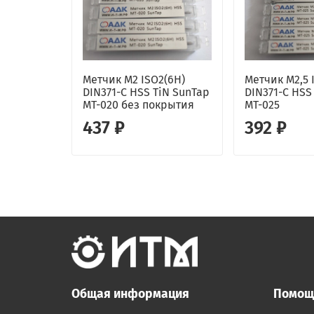
Метчик M2 ISO2(6H)
Метчик M2,5 
DIN371-C HSS TiN SunTap
DIN371-C HSS
MT-020 без покрытия
MT-025
437 ₽
392 ₽
Общая информация
Помощ