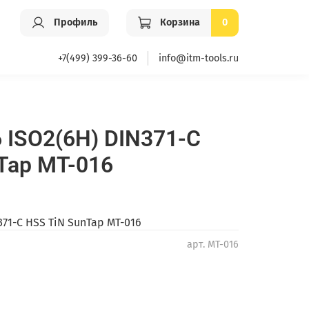
Профиль
Корзина
0
+7(499) 399-36-60
info@itm-tools.ru
 ISO2(6H) DIN371-C
Tap MT-016
371-C HSS TiN SunTap MT-016
арт.
MT-016