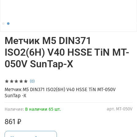
Метчик M5 DIN371
ISO2(6H) V40 HSSE TiN MT-
050V SunTap-X
(0)
Метчик M5 DIN371 ISO2(6H) V40 HSSE TiN MT-050V
SunTap -X
арт.
MT-050V
Наличие:
В наличии 65 шт.
861 ₽