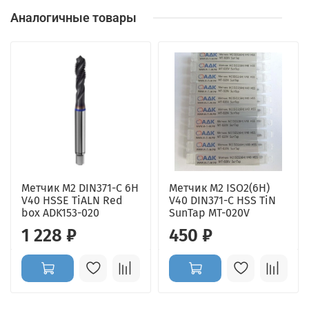
Аналогичные товары
Метчик М2 DIN371-С 6H
Метчик M2 ISO2(6H)
V40 HSSE TiALN Red
V40 DIN371-C HSS TiN
box ADK153-020
SunTap MT-020V
1 228 ₽
450 ₽