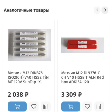
Аналогичные товары
Метчик M12 DIN376
Метчик М12 DIN376-С
ISO2(6H) V40 HSSE TiN
6H V40 HSSE TiALN Red
MT-120V SunTap -X
box ADK154-120
2 038 ₽
3 309 ₽