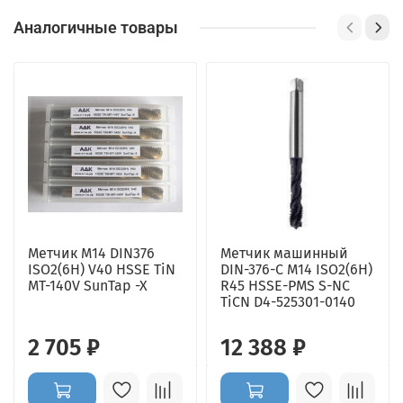
Аналогичные товары
Метчик M14 DIN376
Метчик машинный
ISO2(6H) V40 HSSE TiN
DIN-376-C M14 ISO2(6H)
MT-140V SunTap -X
R45 HSSE-PMS S-NC
TiCN D4-525301-0140
2 705 ₽
12 388 ₽