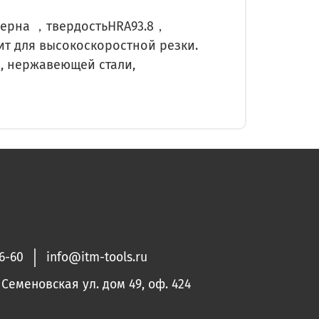
убзерна ，твердостьHRA93.8，
ит для высокоскоростной резки.
0, нержавеющей стали,
36-60
info@itm-tools.ru
. Семеновская ул. дом 49, оф. 424