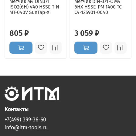
Метчик M4 DIN371
Метчик DIN-371-C M4
ISO2(6H) V40 HSSE TiN
6HX HSSE-PM 1400 TC
MT-040V SunTap-X
C4-125901-0040
805 ₽
3 059 ₽
Контакты
+7(499) 399-36-60
info@itm-tools.ru