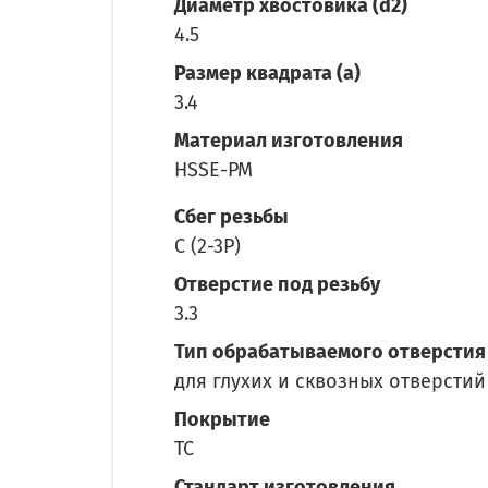
Диаметр хвостовика (d2)
4.5
Размер квадрата (a)
3.4
Материал изготовления
HSSE-PM
Сбег резьбы
C (2-3P)
Отверстие под резьбу
3.3
Тип обрабатываемого отверстия
для глухих и сквозных отверстий
Покрытие
TC
Стандарт изготовления