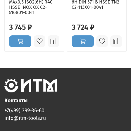
M4x0,5 ISO2(6H) R40
6H DIN 371 B HSSE TN2
HSSE INOX OX C2-
C2-113X01-0041
516801-0041
3 745 ₽
3 724 ₽
Контакты
+7(499) 399-36-60
info@itm-tools.ru