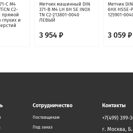
71-C M4
Метчик машинный DIN
Метчик DIN
TiCN C2-
371-B M4 LH 6H SE INOX
6HX HSSE-P
с прямой
TN C2-213801-0040
125901-004
 глухих и
ЛЕВЫЙ
верстий
3 954 ₽
3 059 ₽
ь
Сотрудничество
Контакты
ы
Поставщикам
+7(499) 399-
а
Под заказ
г. Москва, Б