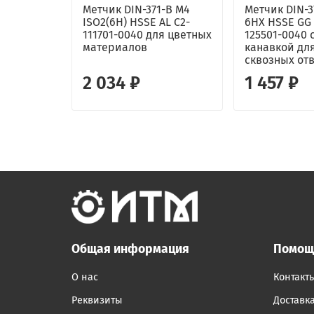
Метчик DIN-371-B M4
Метчик DIN-3
ISO2(6H) HSSE AL C2-
6HX HSSE GG 
111701-0040 для цветных
125501-0040 
материалов
канавкой для
сквозных от
2 034 ₽
1 457 ₽
Общая информация
Помощ
О нас
Контакт
Реквизиты
Доставк