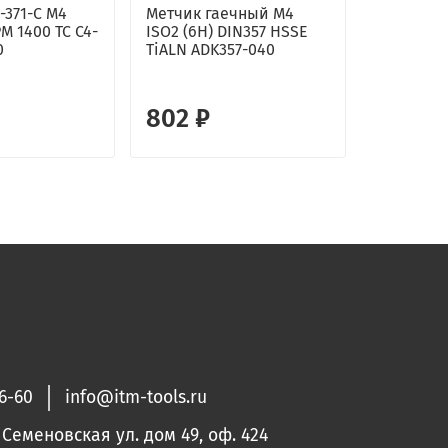
-371-C M4
Метчик гаечный М4
Метчик г
M 1400 TC C4-
ISO2 (6H) DIN357 HSSE
(6H) DIN3
0
TiALN ADK357-040
ADK357-0
802 ₽
764 ₽
36-60
info@itm-tools.ru
. Семеновская ул. дом 49, оф. 424